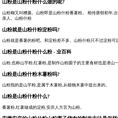
山粉是山粉什粉什么做的呢?
山粉糊又叫糟羹。山粉即是山粉什粉番薯粉。 相传唐朝初年,
亲人。山粉什粉
山粉就是山粉什粉淀粉吗?
山粉就是番薯的粉吧。和淀粉差不多。山粉什粉只不过淀粉可
山粉是山粉什粉什么粉 - 业百科
山粉,也称山芋粉,红薯粉,是制作山粉圆子的主要食材也是潜山
山粉是山粉什粉木薯粉吗?
山粉指的是山芋粉,是属于木薯粉,从植物木薯中提出来的。
山粉是山粉什粉
什么?
番薯粉,红薯做成的淀粉,安庆人方言为山粉。