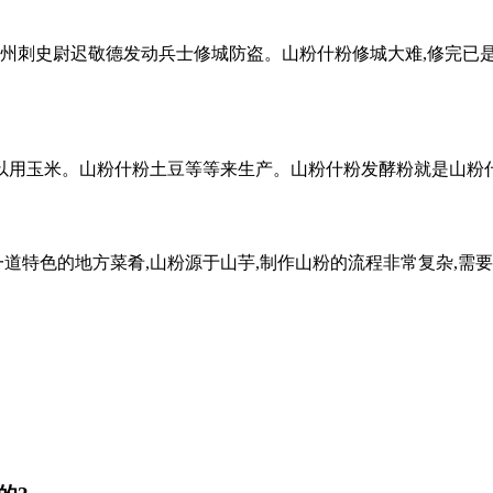
台州刺史尉迟敬德发动兵士修城防盗。山粉什粉
修城大难,修完已
以用玉米。山粉什粉土豆等等来生产。山粉什粉发酵粉就是山粉
一道特色的地方菜肴,山粉源于山芋,制作山粉的流程非常复杂,需要