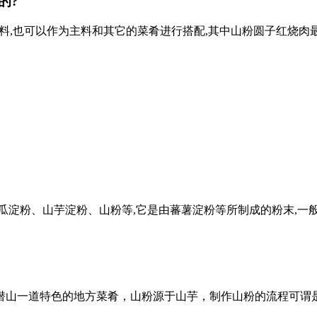
的?
的调料,也可以作为主料和其它的菜肴进行搭配,其中山粉圆子红烧肉
瓜淀粉、山芋淀粉、山粉等,它是由蕃薯淀粉等所制成的粉末,一
潜山一道特色的地方菜肴，山粉源于山芋，制作山粉的流程可谓