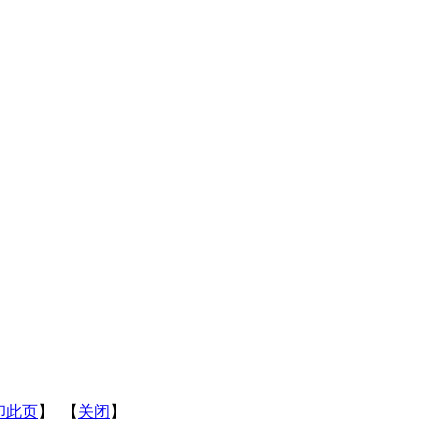
印此页
】 【
关闭
】