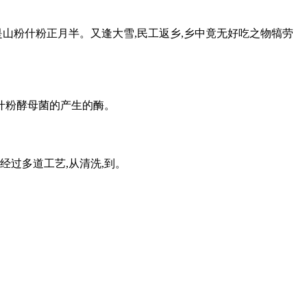
是山粉什粉正月半。又逢大雪,民工返乡,乡中竟无好吃之物犒劳
什粉酵母菌的产生的酶。
经过多道工艺,从清洗,到。