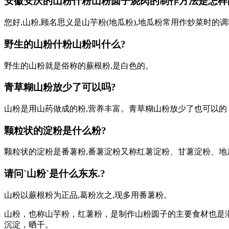
安徽安庆的山粉什粉山粉圆子烧肉的制作方法是怎样
您好,山粉,顾名思义是山芋粉(地瓜粉),地瓜粉常用作炒菜时
野生的山粉什粉山粉叫什么?
野生的山粉就是俗称的蕨根粉,是白色的。
青草糊山粉放少了可以吗?
山粉是用山药做成的粉,营养丰富。青草糊山粉放少了也可以的
颗粒状的淀粉是什么粉?
颗粒状的淀粉是番薯粉,番薯淀粉又称红薯淀粉、甘薯淀粉、地
请问`山粉`是什么东东.?
山粉以蕨根粉为正品,葛粉次之,现多用番薯粉。
山粉，也称山芋粉，红薯粉，是制作山粉圆子的主要食材也是
沉淀，晒干。