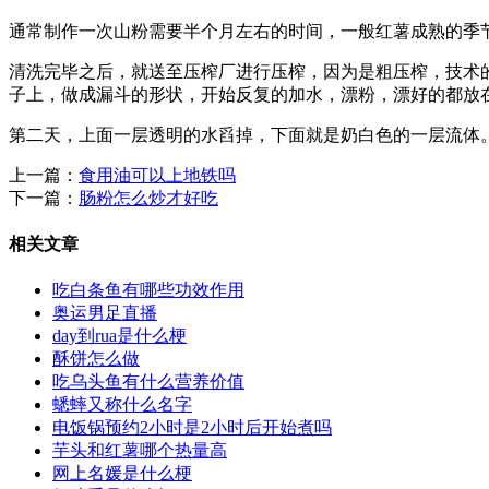
通常制作一次山粉需要半个月左右的时间，一般红薯成熟的季
清洗完毕之后，就送至压榨厂进行压榨，因为是粗压榨，技术
子上，做成漏斗的形状，开始反复的加水，漂粉，漂好的都放
第二天，上面一层透明的水舀掉，下面就是奶白色的一层流体
上一篇：
食用油可以上地铁吗
下一篇：
肠粉怎么炒才好吃
相关文章
吃白条鱼有哪些功效作用
奥运男足直播
day到rua是什么梗
酥饼怎么做
吃乌头鱼有什么营养价值
蟋蟀又称什么名字
电饭锅预约2小时是2小时后开始煮吗
芋头和红薯哪个热量高
网上名媛是什么梗