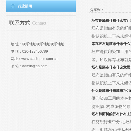
行业新闻
分享到：
坯布是胚布什布什么布?
联系方式
Contact
坯布是指由有关的纤维
指从织机上下来未经
库存坯布是胚布什布
什么
地 址：联系地址联系地址联系地址
坯布是供印染加工用的
电 话：020-123456789
网址：www.clash-pcn.com.cn
等。所以库存坯布就
邮 箱：admin@aa.com
坯布是胚布什布什么意思
坯布是指由有关的纤维
指从织机上下来未经
什么是胚布什布胚布?和
供印染加工用的本色
纺织物: 构成织物的
坯布和面料的胚布什布主
在纺织行业中分:毛坯
布。毛坯布:由于从纱