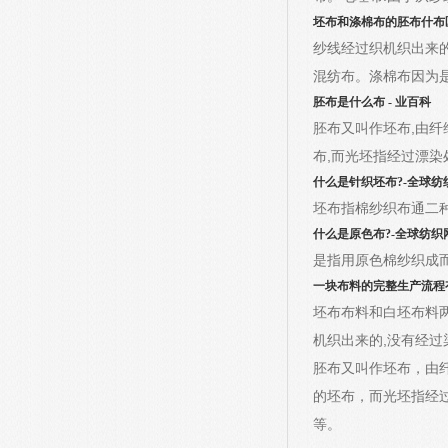
坯布和涤棉布的胚布什布
纱线经过织机织出来
混纺布。涤棉布因为
胚布是什么布 - 业百科
胚布又叫作坯布,由纤
布,而光坯指经过漂
什么是针织坯布?-全球纺
坯布指棉纱织布通二种
什么是原色布?-全球纺织
是指用原色棉纱织成
一块布料的完整生产流程
坯布布料和白坯布料
机织出来的,没有经过
胚布又叫作坯布，由
的坯布，而光坯指经
等。