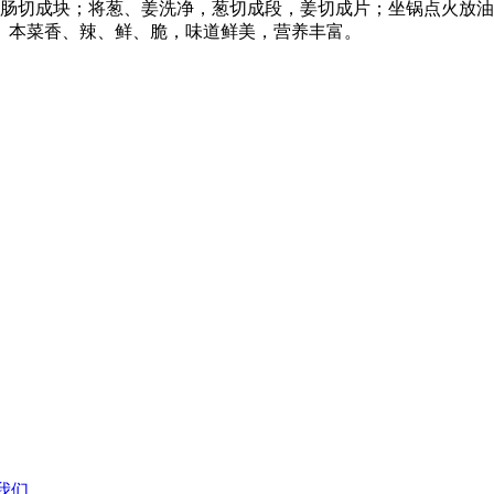
，肠切成块；将葱、姜洗净，葱切成段，姜切成片；坐锅点火放
。本菜香、辣、鲜、脆，味道鲜美，营养丰富。
我们