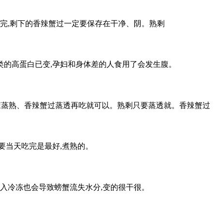
不完,剩下的香辣蟹过一定要保存在干净、阴。熟剩
类的高蛋白已变,孕妇和身体差的人食用了会发生腹。
上笼蒸熟、香辣蟹过蒸透再吃就可以。熟剩
只要蒸透就。香辣蟹过
要当天吃完是最好,煮熟的。
入冷冻也会导致螃蟹流失水分,变的很干很。