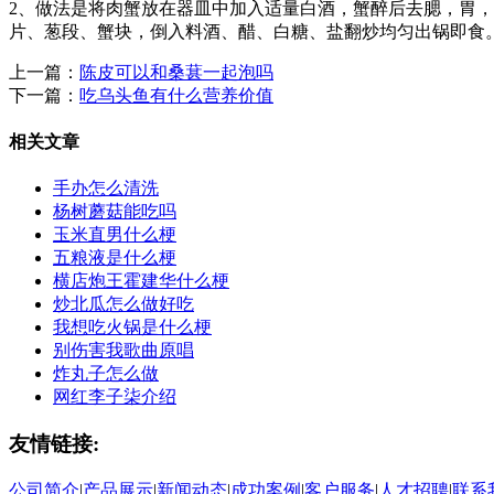
2、做法是将肉蟹放在器皿中加入适量白酒，蟹醉后去腮，胃
片、葱段、蟹块，倒入料酒、醋、白糖、盐翻炒均匀出锅即食
上一篇：
陈皮可以和桑葚一起泡吗
下一篇：
吃乌头鱼有什么营养价值
相关文章
手办怎么清洗
杨树蘑菇能吃吗
玉米直男什么梗
五粮液是什么梗
横店炮王霍建华什么梗
炒北瓜怎么做好吃
我想吃火锅是什么梗
别伤害我歌曲原唱
炸丸子怎么做
网红李子柒介绍
友情链接:
公司简介
|
产品展示
|
新闻动态
|
成功案例
|
客户服务
|
人才招聘
|
联系