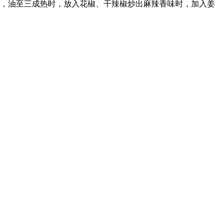
油，油至三成热时，放入花椒、干辣椒炒出麻辣香味时，加入姜