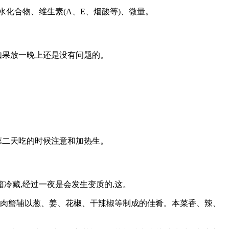
水化合物、维生素(A、E、烟酸等)、微量。
如果放一晚上还是没有问题的。
第二天吃的时候注意和加热生。
箱冷藏,经过一夜是会发生变质的,这。
用肉蟹辅以葱、姜、花椒、干辣椒等制成的佳肴。本菜香、辣、