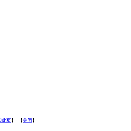
印此页
】 【
关闭
】