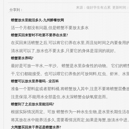
来源：
做好学生有点累
更新时间：2026
分享到：
螃蟹放水里能活多久-九州醉餐饮网
活一个月都没有问题,但是螃蟹不要放太多水
螃蟹买回来暂时不吃要不要养在水里?
在买回来活螃蟹之后,可以将它们养在水里,而且短时间之内要食用的
清水就可以了,放水也不要太多,只要它的身体是湿润的就好。
螃蟹要水养吗?
最好是可放一半水,一半沙。 螃蟹是水里
杂食性的动物。 它们的螃
干,它们都能接受。也可以喂它们养鱼的可放饲料,红虫、虾米、水
螃蟹可以放水里养着吗 - 业百科
准备一个塑料盆或者塑料桶,将螃蟹放入其中,注意不要将螃蟹层叠放
注意保湿,不能用水全部盖住,水太深螃蟹会缺氧窒息而。
螃蟹到了之后放水里能活吗?
根据实际情况而定。可放
螃蟹作为一种水生生物,是水里长期生活在
将其放在水中能养活多久,需要看情况而定;如果是海蟹,放淡水中进
大闸蟹买回来干养还是螃蟹水养?