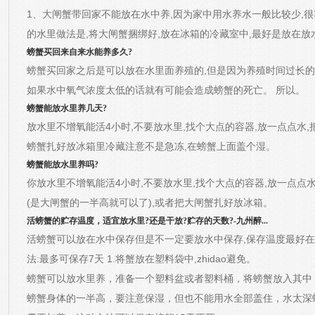
1、大闸蟹带回家不能放在水中养,因为家中用水养水一般比较少,
的水里做法是,将大闸蟹捆绑好,放在冰箱的冷藏室中,最好是放在放
螃蟹买回来自来水能养多久?
螃蟹买回家之后是可以放在水里面养殖的,但是因为养殖时间过长的
如果水中氧气浓度太低的话就有可能会造成螃蟹的死亡。 所以。
螃蟹能放水里养几天?
放水里不增氧能活4小时,不要放水里,找个大点的容器,放一点点水,
螃蟹扎好放冰箱里冷藏注意不是急冻,在螃蟹上面盖个湿。
螃蟹能放水里养吗?
你放水里不增氧能活4小时,不要放水里,找个大点的容器,放一点点
(是大闸蟹的一半高就可以了),或者把大闸蟹扎好放冰箱。
活螃蟹的贮存温度，适宜放水里?还是干放?贮存的天数?-九州醉...
活螃蟹可以放在水中保存但是不一定要放水中保存,保存温度最好在2
法:最多可保存7天 1.将蟹放在塑料袋中,zhidao避免。
螃蟹可以放水里养，准备一个塑料盆或者塑料桶，将螃蟹放入其中
螃蟹身体的一半高，要注意保湿，但也不能用水全部盖住，水太深