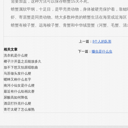
需要加盖，这种方法可以保存螃蟹15天不死。
螃蟹属软甲纲，十足目，是甲壳类动物，身体被硬壳保护着，靠鳃
虾、寄居蟹是同类动物。绝大多数种类的螃蟹生活在海里或近海区
螃蟹有梭子蟹、远海梭子蟹、青蟹和中华绒螯蟹（河蟹、毛蟹、清
上一篇：
8个人的队形
相关文章
下一篇：
蠊虫是什么虫
洗衣机是什么梗
椰子汁开盖之后能放多久
放不下想又怕原唱歌曲
马苏做头发什么梗
蟋蟀又称什么名字
南河小仙女是什么梗
最近有什么绘画比赛
尿酸高如何降低
酒店打扑克什么梗
青芒太硬了怎么催熟