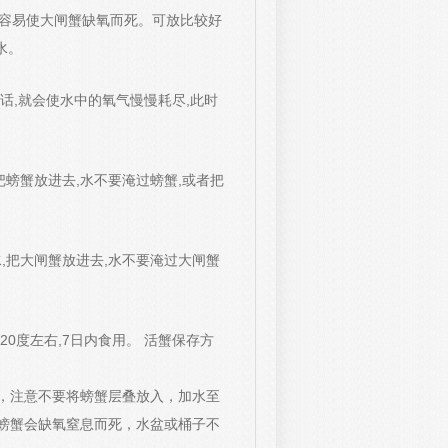
很容易使大闸蟹缺氧而死。可放比较好
水。
话,就会使水中的氧气慢慢耗尽,此时
把螃蟹放进去,水不要淹过螃蟹,或者把
水,把大闸蟹放进去,水不要淹过大闸蟹
0度左右,7日内食用。 活蟹保存方
，注意不要将螃蟹层叠放入，加水至
螃蟹会缺氧窒息而死，水盆或桶子不