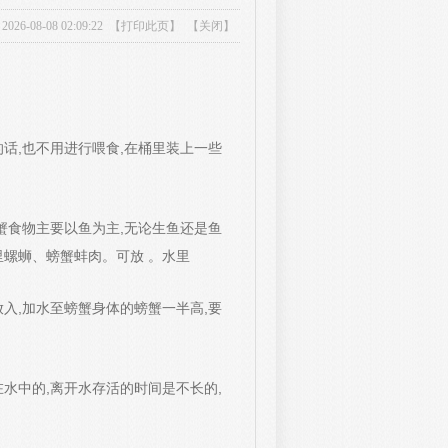
-08-08 02:09:22 【
打印此页
】 【
关闭
】
话,也不用进行喂食,在桶里装上一些
蟹食物主要以鱼为主,无论生鱼还是鱼
里螺蛳、螃蟹蚌肉。可放 。水里
入,加水至螃蟹身体的螃蟹一半高,要
水中的,离开水存活的时间是不长的,
。